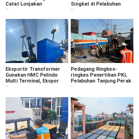
Catat Lonjakan
Singkat di Pelabuhan
Penumpang & RORO
Tanjung Perak
Eksportir Transformer
Pedagang Ringkes-
Gunakan HMC Pelindo
ringkes Penertiban PKL
Multi Terminal, Ekspor
Pelabuhan Tanjung Perak
General Cargo Meningkat
Cegah Kemacetan
153%